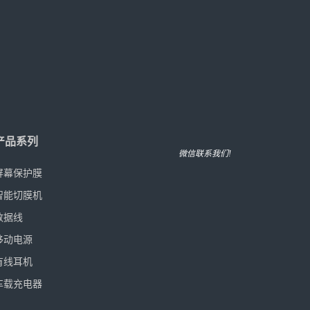
列
护膜
膜机
源
微信联系我们!
机
电器