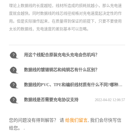
2022-04-02 11:21:42
理论上数据线的长度越短，线材所造成的损耗就越小，那么充电速
度就会越快。同时数据线的线芯线径规格对充电速度起决定性的作
用。但是实际操作起来，在质量得到保证的前提下，只要不要使用
太长的数据线，充电速度的差别基本可以忽略。
用这个线配合原装充电头充电会伤机吗？
数据线的镀锡铜芯和纯铜芯有什么区别？
2022-04-02 11:22:48
数据线的PVC、TPE和编织线材质有什么不同?哪种最好?
2022-04-02 11:33:38
数据线是否需要充电协议支持
2022-04-02 11:34:43
2022-04-02 12:06:57
您的问题没有得到解答？ 请
给我们留言
, 我们会尽快写信
给您。 .